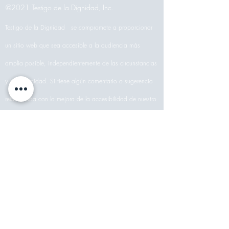
©2021 Testigo de la Dignidad, Inc.
Testigo de la Dignidad
se compromete a proporcionar
un sitio web que sea accesible a la audiencia más
amplia posible, independientemente de las circunstancias
y la capacidad. Si tiene algún comentario o sugerencia
relacionada con la mejora de la accesibilidad de nuestro
sitio, no dude en comunicarse con Sarah, nuestra
coordinadora de accesibilidad, en
Sarah@witnesstodignity.com
. Sus comentarios nos
ayudarán a realizar mejoras.
Privacy Policy
Text Us! 1(804) 214-6809
iglesia de las caídas, virginia