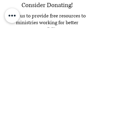
Consider Donating!
Help us to provide free resources to
ministries working for better
accessibility.
©2021 Testigo de la Dignidad, Inc.
Testigo de la Dignidad
se compromete a proporcionar
un sitio web que sea accesible a la audiencia más
amplia posible, independientemente de las circunstancias
y la capacidad. Si tiene algún comentario o sugerencia
relacionada con la mejora de la accesibilidad de nuestro
sitio, no dude en comunicarse con Sarah, nuestra